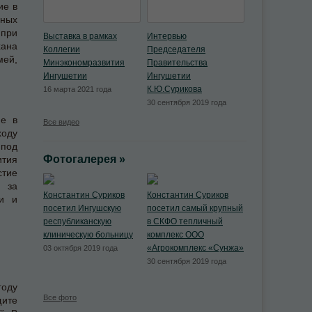
ие в
ьных
 при
Выставка в рамках
Интервью
ана
Коллегии
Председателя
мей,
Минэкономразвития
Правительства
Ингушетии
Ингушетии
К.Ю.Сурикова
16 марта 2021 года
30 сентября 2019 года
ие в
Все видео
оду
под
Фотогалерея »
ития
стие
х за
Константин Суриков
Константин Суриков
ки и
посетил Ингушскую
посетил самый крупный
республиканскую
в СКФО тепличный
клиническую больницу
комплекс ООО
«Агрокомплекс «Сунжа»
03 октября 2019 года
30 сентября 2019 года
году
Все фото
щите