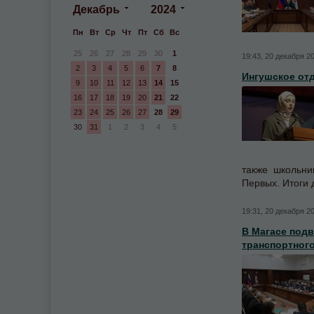
Декабрь
2024
Пн
Вт
Ср
Чт
Пт
Сб
Вс
25
26
27
28
29
30
1
19:43, 20 декабря 2
2
3
4
5
6
7
8
Ингушское от
9
10
11
12
13
14
15
16
17
18
19
20
21
22
23
24
25
26
27
28
29
30
31
1
2
3
4
5
также школьни
Первых. Итоги 
19:31, 20 декабря 2
В Магасе подв
транспортног