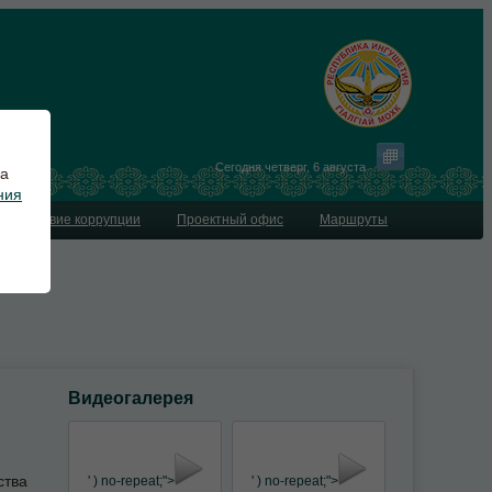
Сегодня
четверг
,
6 августа
на
ния
водействие коррупции
Проектный офис
Маршруты
Видеогалерея
ства
' ) no-repeat;">
' ) no-repeat;">