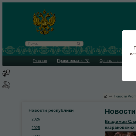
П
ис
Главная
Правительство РИ
Органы власти
Новости Респ
Новости
Новости республики
2026
Владимир Сла
назрановских
2025