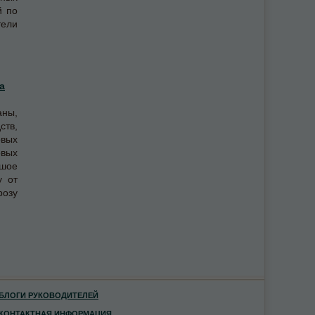
й по
ели
а
аны,
ств,
овых
вых
шое
у от
розу
БЛОГИ РУКОВОДИТЕЛЕЙ
КОНТАКТНАЯ ИНФОРМАЦИЯ