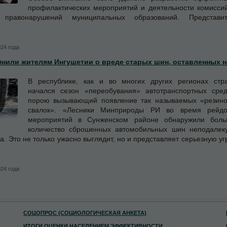
профилактических мероприятий и деятельности комисси
 правонарушений муниципальных образований. Представит
024 года
мнили жителям Ингушетии о вреде старых шин, оставленных н
В республике, как и во многих других регионах стр
начался сезон «переобувания» автотранспортных сред
порою вызывающий появление так называемых «резин
свалок». «Лесники Минприроды РИ во время рейдо
мероприятий в Сунженском районе обнаружили боль
количество сброшенных автомобильных шин неподалек
а. Это не только ужасно выглядит, но и представляет серьезную уг
024 года
СОЦОПРОС (СОЦИОЛОГИЧЕСКАЯ АНКЕТА)
ИТОГИ ОЦЕНКИ НАСЕЛЕНИЕМ ЭФФЕКТИВНОСТИ