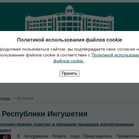
Политикой использования файлов cookie
ПРАВИТЕЛЬСТВО РЕСПУБЛИКИ ИНГУШЕТИЯ
родолжая пользоваться сайтом, вы подтверждаете свое согласие 
пользование файлов cookie в соответствии с
Политикой использова
файлов cookie
.
Республика Ингушетия
Документы
Проекты, программы
Проти
Принять
ублики
20.12.2024
 Республики Ингушетия
стенин принял участие в передаче подарков воспитанникам
 школ
В преддверии Нового года Председатель Правитель