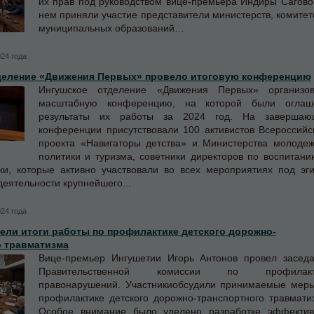
их прав под руководством вице-премьера Индиры Сагово
нем приняли участие представители министерств, комитет
муниципальных образований…
024 года
деление «Движения Первых» провело итоговую конференцию
Ингушское отделение «Движения Первых» организов
масштабную конференцию, на которой были оглаш
результаты их работы за 2024 год. На завершаю
конференции присутствовали 100 активистов Всероссийс
проекта «Навигаторы детства» и Министерства молоде
политики и туризма, советники директоров по воспитани
ки, которые активно участвовали во всех мероприятиях под эг
деятельности крупнейшего...
024 года
ели итоги работы по профилактике детского дорожно-
о травматизма
Вице-премьер Ингушетии Игорь Антонов провел засед
Правительственной комиссии по профилакт
правонарушений. Участникиобсудили принимаемые мер
профилактике детского дорожно-транспортного травмати
Особое внимание было уделено разработке эффекти