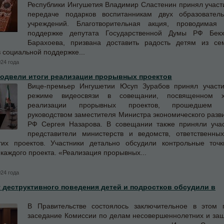
Республики Ингушетия Владимир Сластенин принял участ
передаче подарков воспитанникам двух образовател
учреждений. Благотворительная акция, проводимая
поддержке депутата Государственной Думы РФ Бекх
Барахоева, призвана доставить радость детям из се
 социальной поддержке...
024 года
подвели итоги реализации прорывных проектов
Вице-премьер Ингушетии Юсуп Зурабов принял участ
режиме видеосвязи в совещании, посвященном х
реализации прорывных проектов, прошедшем 
руководством заместителя Министра экономического разв
РФ Сергея Назарова.
В совещании также приняли уча
представители министерств и ведомств, ответственны
их проектов. Участники детально обсудили контрольные точ
 каждого проекта. «Реализация прорывных...
024 года
 деструктивного поведения детей и подростков обсудили в
В Правительстве состоялось заключительное в этом 
заседание Комиссии по делам несовершеннолетних и за