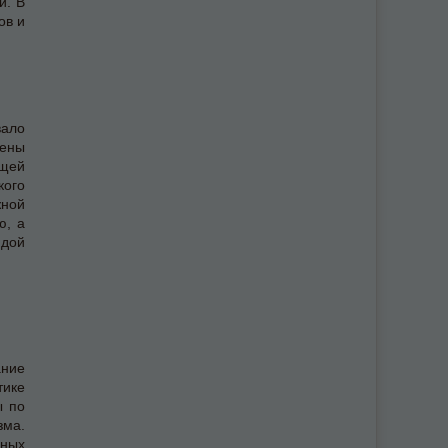
й. В
ов и
ало
ены
щей
кого
жной
ю, а
идой
ание
ике
ы по
зма.
вных