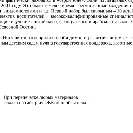
ни фактически находятся в «серой зоне». Один из легальных са
 2001 году. Это было тяжелое время - бесчисленные хождения 
, эпидемиологами и т.д. Первый набор был скромным – 10 детей
ллектив воспитателей – высококвалифицированные специалис
ие изучение английского, французского и арабского языков. Сю
 Северной Осетии.
х в Ингушетии заговорили о необходимости развития системы ча
стным детским садам нужна государственная поддержка, льготны
При перепечатке любых материалов
ссылка на сайт pravitelstvori.ru обязательна