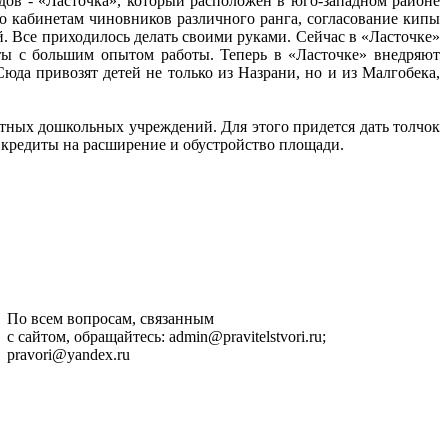
дов - «Ласточка», который расположен в юго-западном районе
по кабинетам чиновников различного ранга, согласование кипы
. Все приходилось делать своими руками. Сейчас в «Ласточке»
ты с большим опытом работы. Теперь в «Ласточке» внедряют
да привозят детей не только из Назрани, но и из Малгобека,
стных дошкольных учреждений. Для этого придется дать толчок
е кредиты на расширение и обустройство площади.
По всем вопросам, связанным
с сайтом, обращайтесь: admin@pravitelstvori.ru;
pravori@yandex.ru