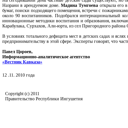
На сегодняшний день частные детские сады существуют, но о
Назрани в арендуемом доме.
Мадина Тумгоева
открыла его в
бумаг, поиски подходящего помещения, встречи с пожарниками
около 90 воспитанников. Подобрался интернациональный ко
инновационные методики воспитания и образования, включающ
Карабулака, Сурхахов, Али-юрта, из сел Пригородного района
В условиях тотального дефицита мест в детских садах и ясля
предпринимательству в этой сфере. Эксперты говорят, что ча
Павел Цороев,
Информационно-аналитическое агентство
«Вестник Кавказа»
12 .11. 2010 года
Copyright (c) 2011
Правительство Республики Ингушетия