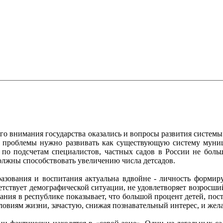
го внимания государства оказались и вопросы развития системы
ия проблемы нужно развивать как существующую систему муни
, по подсчетам специалистов, частных садов в России не бол
должны способствовать увеличению числа детсадов.
зования и воспитания актуальна вдвойне - личность формируе
тствует демографической ситуации, не удовлетворяет возросш
вания в республике показывает, что большой процент детей, по
овиям жизни, зачастую, снижая познавательный интерес, и жела