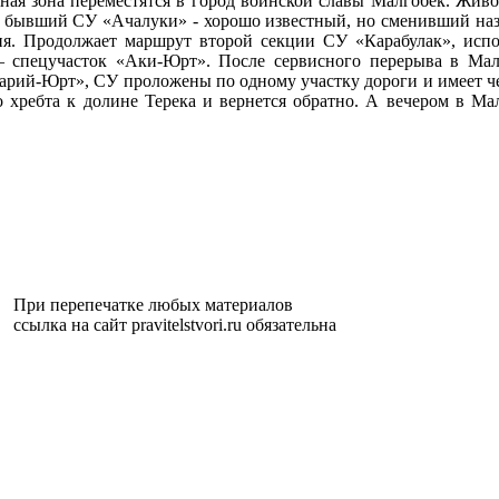
исная зона переместятся в город воинской славы Малгобек. Жи
 бывший СУ «Ачалуки» - хорошо известный, но сменивший назв
ия. Продолжает маршрут второй секции СУ «Карабулак», испо
– спецучасток «Аки-Юрт». После сервисного перерыва в Малг
рий-Юрт», СУ проложены по одному участку дороги и имеет чет
о хребта к долине Терека и вернется обратно. А вечером в Ма
При перепечатке любых материалов
ссылка на сайт pravitelstvori.ru обязательна