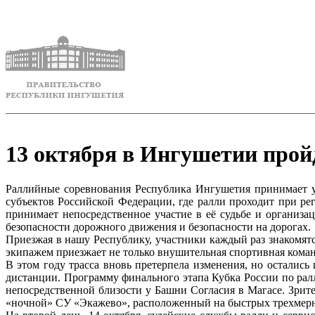
13 октября в Ингушетии прой
Раллийные соревнования Республика Ингушетия принимает уж
субъектов Российской Федерации, где ралли проходит при ре
принимает непосредственное участие в её судьбе и организ
безопасности дорожного движения и безопасности на дорогах.
Приезжая в нашу Республику, участники каждый раз знакомят
экипажем приезжает не только внушительная спортивная команд
В этом году трасса вновь претерпела изменения, но осталис
дистанции. Программу финального этапа Кубка России по ралл
непосредственной близости у Башни Согласия в Магасе. Зрит
«ночной» СУ «Экажево», расположенный на быстрых трехмерн