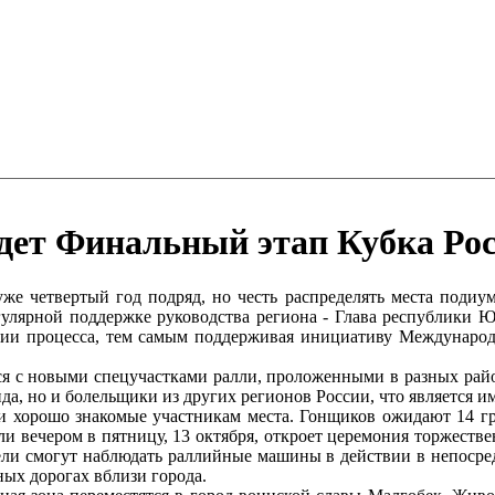
дет Финальный этап Кубка Рос
е четвертый год подряд, но честь распределять места подиум
гулярной поддержке руководства региона - Глава республики Юн
ации процесса, тем самым поддерживая инициативу Международ
ся с новыми спецучастками ралли, проложенными в разных район
а, но и болельщики из других регионов России, что является им
ь и хорошо знакомые участникам места. Гонщиков ожидают 14 г
и вечером в пятницу, 13 октября, откроет церемония торжестве
ели смогут наблюдать раллийные машины в действии в непосре
ых дорогах вблизи города.