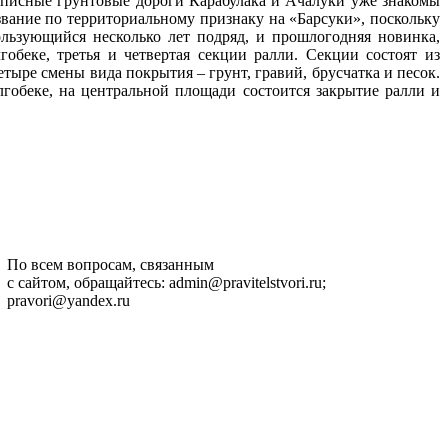
вописные грунтовые дороги Карабулака и Ачалуки уже знакомы
ание по территориальному признаку на «Барсуки», поскольку
льзующийся несколько лет подряд, и прошлогодняя новинка,
обеке, третья и четвертая секции ралли. Секции состоят из
ыре смены вида покрытия – грунт, гравий, брусчатка и песок.
лгобеке, на центральной площади состоится закрытие ралли и
По всем вопросам, связанным
с сайтом, обращайтесь: admin@pravitelstvori.ru;
pravori@yandex.ru