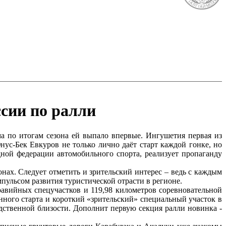
сии по ралли
а по итогам сезона ей выпало впервые. Ингушетия первая из
ус-Бек Евкуров не только лично даёт старт каждой гонке, но
ной федерации автомобильного спорта, реализует пропаганду
ах. Следует отметить и зрительский интерес – ведь с каждым
пульсом развития туристической отрасти в регионе.
равийных спецучастков и 119,98 километров соревновательной
нного старта и короткий «зрительский» специальный участок в
дственной близости. Дополнит первую секция ралли новинка -