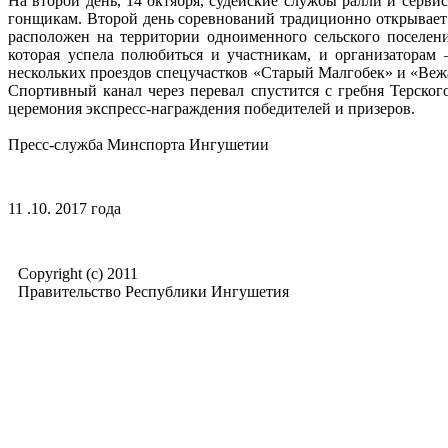
На второй день, 14 октября, судейские службы ралли и серв
гонщикам. Второй день соревнований традиционно открывает
расположен на территории одноименного сельского поселен
которая успела полюбиться и участникам, и организаторам 
нескольких проездов спецучастков «Старый Малгобек» и «Вежа
Спортивный канал через перевал спустится с гребня Терског
церемония экспресс-награждения победителей и призеров.
Пресс-служба Минспорта Ингушетии
11 .10. 2017 года
Copyright (c) 2011
Правительство Республики Ингушетия