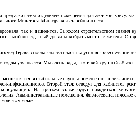
ом предусмотрены отдельные помещения для женской консульта
нального Минстроя, Минздрава и старейшины сел.
персонала, так и пациентов. За ходом строительством здания 
ъекта наиболее удачный должны выбрать местные жители. Он 
агомед Терлоев поблагодарил власти за усилия в обеспечении д
 годом улучшается. Мы очень рады, что такой крупный объект з
я расположатся вестибюльные группы помещений поликлиники и
рачей-инфекционистов. Второй этаж отведут для кабинетов рек
 консультации. На третьем этаже будут находиться хирурги
тология. Административные помещения, физиотерапевтическое о
четвертом этаже.