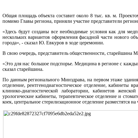
Общая площадь объекта составит около 8 тыс. кв. м. Проект
помимо Главы региона, приняли участие представители регио
«Здесь будут созданы все необходимые условия как для мед
нескольких вариантов оформления фасадной части нового об
города», - сказал Ю. Евкуров в ходе церемонии.
В свою очередь, представитель общественности, старейшина М
«Это для нас большое подспорье. Медицина в регионе с каждым
сказал старейшина.
По данным регионального Минздрава, на первом этаже здани
отделение, рентгенодиагностическое отделение, кабинеты в
клинико-диагностической лаборатории, кабинетов женской
урологические кабинеты, терапевтическое отделение и стома
коек, центральное стерилизационное отделение разместятся на 