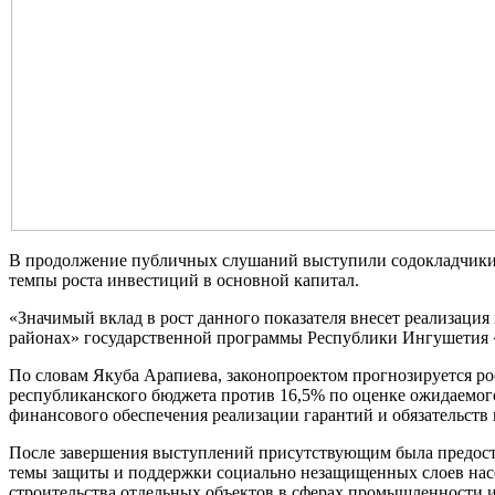
В продолжение публичных слушаний выступили содокладчики. 
темпы роста инвестиций в основной капитал.
«Значимый вклад в рост данного показателя внесет реализац
районах» государственной программы Республики Ингушетия «
По словам Якуба Арапиева, законопроектом прогнозируется рос
республиканского бюджета против 16,5% по оценке ожидаемог
финансового обеспечения реализации гарантий и обязательств 
После завершения выступлений присутствующим была предоста
темы защиты и поддержки социально незащищенных слоев насел
строительства отдельных объектов в сферах промышленности и