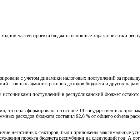
асходной частей проекта бюджета основные характеристики рес
озирована с учетом динамики налоговых поступлений за предыд
ний главных администраторов доходов бюджета и других параме
 источниками поступлений в республиканский бюджет остаются
вил, что она сформирована на основе 19 государственных прогр
мных расходов бюджета составил 92,6 % от общего объема расх
наличие негативных факторов, были приложены максимальные ус
суждения проекта бюджета республики на следующий год. А орг