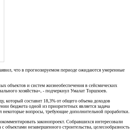
аявил, что в прогнозируемом периоде ожидаются умеренные
ых объектов и систем жизнеобеспечения в сейсмических
льного хозяйства», - подчеркнул Умалат Торшхоев.
у, который составит 18,3% от общего объема доходов
нии бюджета одной из приоритетных является задача
чил некоторые вопросы, требующие дополнительной проработки.
окомментировать законопроект. Собравшихся интересовали
с объектами незавершенного строительства, целесообразность