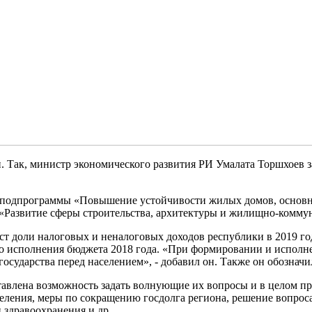
Так, министр экономического развития РИ Умалата Торшхоев з
ия подпрограммы «Повышение устойчивости жилых домов, основн
Развитие сферы строительства, архитектуры и жилищно-коммуна
т доли налоговых и неналоговых доходов республики в 2019 год
о исполнения бюджета 2018 года. «При формировании и исполне
государства перед населением», - добавил он. Также он обозна
влена возможность задать волнующие их вопросы и в целом пр
ения, меры по сокращению госдолга региона, решение вопроса 
 здравоохранения и др.