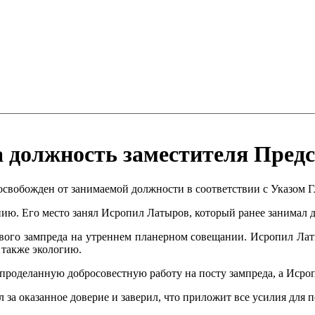
 должность заместителя Пред
освобожден от занимаемой должности в соответствии с Указом 
ию. Его место занял Исропил Латыров, который ранее занимал 
вого зампреда на утреннем планерном совещании. Исропил Лат
 также экологию.
проделанную добросовестную работу на посту зампреда, а Исро
л за оказанное доверие и заверил, что приложит все усилия дл