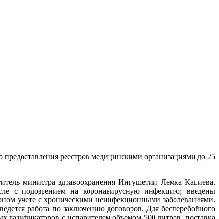
ого предоставления реестров медицинскими организациями до 25
титель министра здравоохранения Ингушетии Лемка Кациева.
сле с подозрением на коронавирусную инфекцию; введены
ерном учете с хроническими неинфекционными заболеваниями.
едется работа по заключению договоров. Для бесперебойного
х газификаторов с испарителем объемом 500 литров, поставка