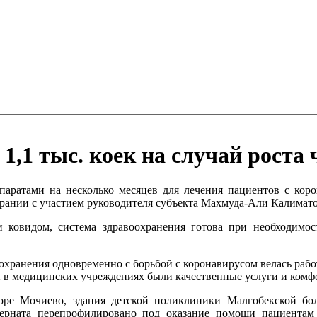
 1,1 тыс. коек на случай рост
ратами на несколько месяцев для лечения пациентов с корон
рании с участием руководителя субъекта Махмуда-Али Калимато
 ковидом, система здравоохранения готова при необходимост
воохранения одновременно с борьбой с коронавирусом велась ра
ы в медицинских учреждениях были качественные услуги и комф
е Мочиево, здания детской поликлиники Малгобекской боль
терната перепрофилировано под оказание помощи пациентам