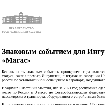
Знаковым событием для Ингуш
«Магас»
Без сомнения, знаковым событием прошедшего года являетс
статуса, заявил премьер Ингушетии, выступая на заседании Н
работы по установлению и оснащению в аэропорту воздушного 
Владимир Сластенин отметил, что за 2021 год республика сде
место по России и 3 место по Северо-Кавказскому федераль
пассажирского транспорта, оборудованного устройствами безна
К широкополосному доступу интернету подключены 178 социа