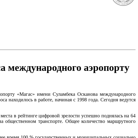
са международного аэропорту
ропорту «Магас» имени Суламбека Осканова международного
а находилось в работе, начиная с 1998 года. Сегодня ведутся
 места в рейтинге цифровой зрелости успешно поднялась на 64
 на общественном транспорте. Общее количество маршрутного
щее время 100 % государственных и муниципальных социально