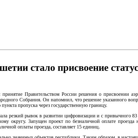
етии стало присвоение стату
я принятие Правительством России решения о присвоении аэ
ародного Собрания. Он напомнил, что решение указанного вопрос
пункта пропуска через государственную границу.
лала резкий рывок в развитии цифровизации и с привычного 83
ному округу. Запущен проект по безналичной оплате проезда
личной оплаты проезда, составляет 15 единиц.
льно значимых объектов республики. Таким образом, в настоя