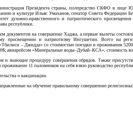
инистрация Президента страны, полпредство СКФО в лице Юри
ванию и культуре Ильяс Умаханов, сенатор Совета Федерации Б
тет духовно-нравственного и патриотического просвещени
лава республики.
ием документов на совершение Хаджа, а первые вылеты состоя
ному просвещению и патриотизму Ингушетии. Всего на рег
 «Тбилиси – Джидда» со стоимостью поездки и проживания 5200$
800$; авиарейсом «Минеральные воды–Дубай–КСА», стоимость кот
ом и знающие процедуру совершения обрядов. Также присутст
и проживание 11 паломников на себя взяло руководство республи
ельства о вакцинации.
направленные на обучение правильному совершению религиозных