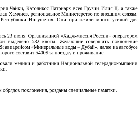
я Чайки, Католикос-Патриарх всея Грузии Илия II, а также
елан Хамчиев, региональное Министерство по внешним связям,
я Республики Ингушетия. Они приложили много усилий для
лись 23 июня. Организацией «Хадж-миссия России» оператором
ион выделено 582 квоты. Желающие совершить поклонение
; авиарейсом «Минеральные воды – Дубай», далее на автобусе
орого составит 5400$ за поездку и проживание.
вовали медики и работники Национальной телерадиокомпании
ки.
 обрядов поклонения, розданы специальные памятки.