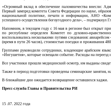
«Огромный вклад в обеспечение паломничества внесли: Адм
Первый зампред комитета Совета Федерации по науке, образо
национальной политике, печати и информации, АНО «Коми
успешного осуществления богоугодного дела», – подчеркнул Г
Напомним, в текущем году с 16 мая в регионе был открыт пр
по республике определен Комитет по духовно-нравствен
воспользовались несколькими путями следования: авиарейсом
(время в пути 26 часов), стоимостью поездки и проживания 4
Группами руководили сотрудники, владеющие арабским язык
«Ингушетия», которые освещали событие. Расходы на переезд 
Все участники прошли медицинский осмотр, им выданы свидет
Также в период подготовки проведены семинарские занятия, 
В ближайшие дни ожидается возвращение оставшихся хаджи.
Пресс-служба Главы и Правительства РИ
15 .07. 2022 года