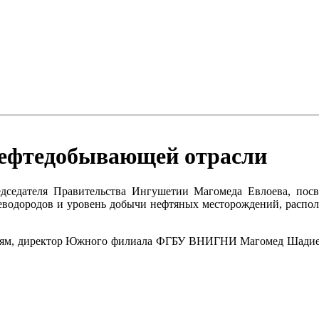
 нефтедобывающей отрасли
едседателя Правительства Ингушетии Магомеда Евлоева, посв
леводородов и уровень добычи нефтяных месторождений, распо
иям, директор Южного филиала ФГБУ ВНИГНИ Магомед Шадиев 