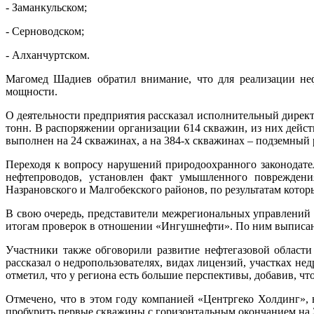
- Заманкульском;
- Серноводском;
- Алханчуртском.
Магомед Шадиев обратил внимание, что для реализации неф
мощности.
О деятельности предприятия рассказал исполнительный директо
тонн. В распоряжении организации 614 скважин, из них дейс
выполнен на 24 скважинах, а на 384-х скважинах – подземный 
Переходя к вопросу нарушений природоохранного законодате
нефтепроводов, установлен факт умышленного поврежден
Назрановского и Малгобекского районов, по результатам котор
В свою очередь, представители межрегиональных управлений 
итогам проверок в отношении «Ингушнефти». По ним выписа
Участники также обговорили развитие нефтегазовой област
рассказал о недропользователях, видах лицензий, участках не
отметил, что у региона есть большие перспективы, добавив, ч
Отмечено, что в этом году компанией «Центргеко Холдинг», 
пробурить первые скважины с горизонтальным окончанием на 