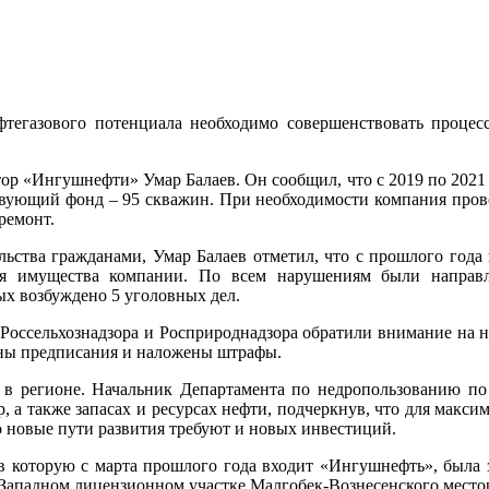
тегазового потенциала необходимо совершенствовать процес
р «Ингушнефти» Умар Балаев. Он сообщил, что с 2019 по 2021 го
твующий фонд – 95 скважин. При необходимости компания пров
ремонт.
льства гражданами, Умар Балаев отметил, что с прошлого года
ия имущества компании. По всем нарушениям были направл
ых возбуждено 5 уголовных дел.
Россельхознадзора и Росприроднадзора обратили внимание на 
ны предписания и наложены штрафы.
и в регионе. Начальник Департамента по недропользованию по
др, а также запасах и ресурсах нефти, подчеркнув, что для мак
то новые пути развития требуют и новых инвестиций.
в которую с марта прошлого года входит «Ингушнефть», была 
Западном лицензионном участке Малгобек-Вознесенского место