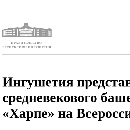
Ингушетия представ
средневекового баш
«Харпе» на Всеросс