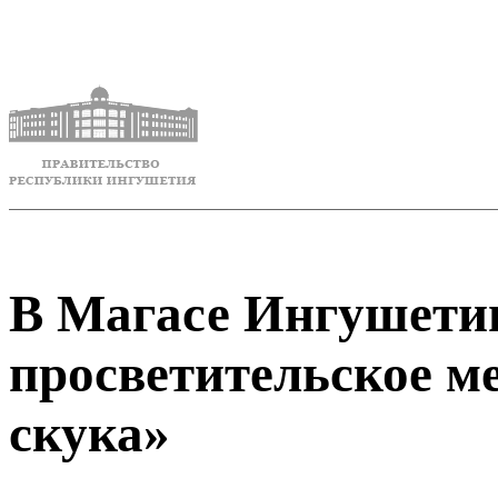
В Магасе Ингушетии
просветительское м
скука»