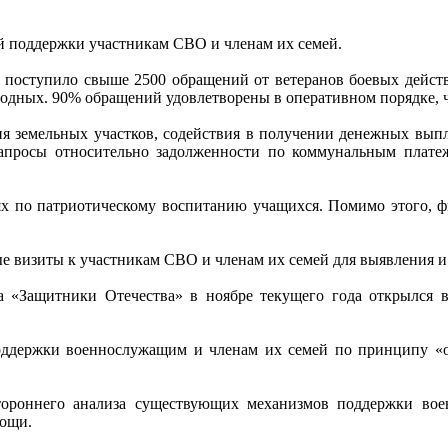
й поддержки участникам СВО и членам их семей.
а поступило свыше 2500 обращений от ветеранов боевых дейст
одных. 90% обращений удовлетворены в оперативном порядке, ча
ия земельных участков, содействия в получении денежных выпл
запросы относительно задолженности по коммунальным платеж
ях по патриотическому воспитанию учащихся. Помимо этого, ф
 визиты к участникам СВО и членам их семей для выявления и
да «Защитники Отечества» в ноябре текущего года открылся
поддержки военнослужащим и членам их семей по принципу «о
тороннего анализа существующих механизмов поддержки во
мощи.