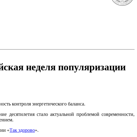
йская неделя популяризации
ость контроля энергетического баланса.
ие десятилетия стало актуальной проблемой современности,
ением.
ии «
Так здорово
».