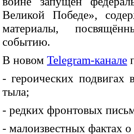
войне запущен федера
Великой Победе», соде
материалы, посвящённ
событию.
В новом
Telegram-канале
п
- героических подвигах
тыла;
- редких фронтовых пись
- малоизвестных фактах о