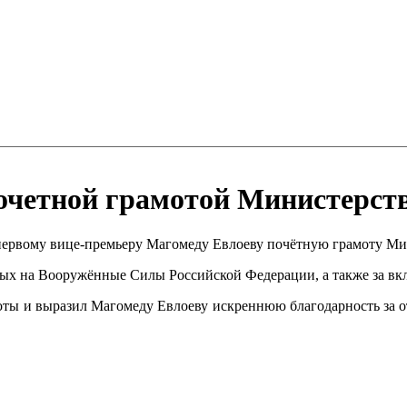
очетной грамотой Министерст
первому вице-премьеру Магомеду Евлоеву почётную грамоту М
ных на Вооружённые Силы Российской Федерации, а также за вк
ты и выразил Магомеду Евлоеву искреннюю благодарность за о