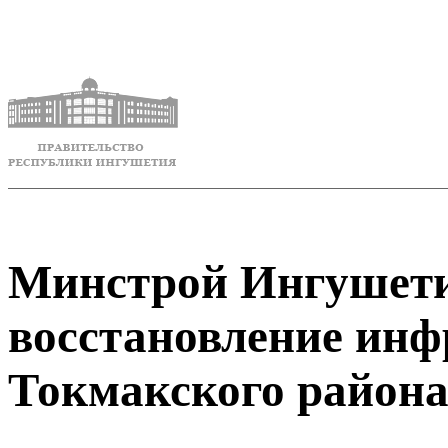
Минстрой Ингушети
восстановление ин
Токмакского район