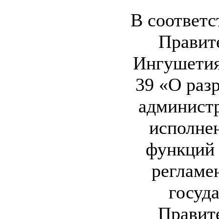
В соответс
Правит
Ингушетия 
39 «О раз
админист
исполне
функций
регламе
госуд
Правит