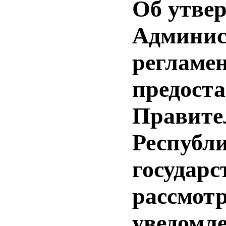
Об утве
Админис
регламе
предост
Правите
Республ
государс
рассмот
уведомл