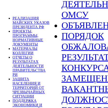
ДЕЯТЕЛЬ
ОМСУ
РЕАЛИЗАЦИЯ
ОБЪЯВЛЕ
МАЙСКИХ УКАЗОВ
ПРЕЗИДЕНТА РФ
ПРОЕКТЫ,
ПОРЯДОК
ПРОГРАММЫ,
НОРМАТИВНЫЕ
ОБЖАЛОВ
ДОКУМЕНТЫ
МАТЕРИАЛЫ
КОЛЛЕГИИ
РЕЗУЛЬТА
ОТЧЕТЫ О
РЕЗУЛЬТАТАХ
КОНКУРСА
ДЕЯТЕЛЬНОСТИ
ПРАВИТЕЛЬСТВА
РИ
ЗАМЕЩЕН
ЗАЩИТА
НАСЕЛЕНИЯ И
ВАКАНТН
ТЕРРИТОРИЙ ОТ
ЧРЕЗВЫЧАЙНЫХ
СИТУАЦИИ
ДОЛЖНОС
ПОДДЕРЖКА
ЭКОНОМИКИ И