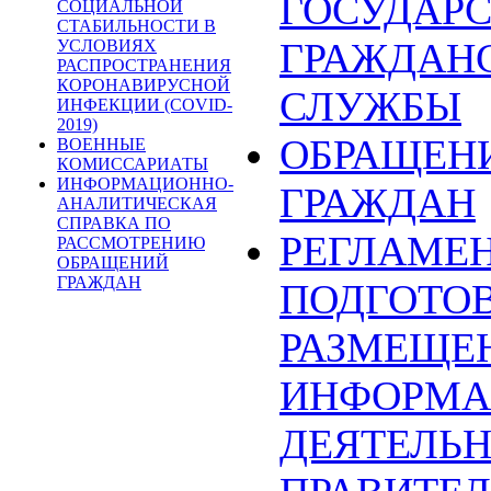
ГОСУДАР
СОЦИАЛЬНОЙ
СТАБИЛЬНОСТИ В
ГРАЖДАН
УСЛОВИЯХ
РАСПРОСТРАНЕНИЯ
КОРОНАВИРУСНОЙ
СЛУЖБЫ
ИНФЕКЦИИ (COVID-
2019)
ОБРАЩЕН
ВОЕННЫЕ
КОМИССАРИАТЫ
ИНФОРМАЦИОННО-
ГРАЖДАН
АНАЛИТИЧЕСКАЯ
СПРАВКА ПО
РЕГЛАМЕ
РАССМОТРЕНИЮ
ОБРАЩЕНИЙ
ГРАЖДАН
ПОДГОТОВ
РАЗМЕЩЕ
ИНФОРМА
ДЕЯТЕЛЬ