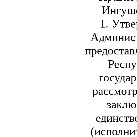
Ингуше
1. Утв
Админист
предостав
Респу
государ
рассмот
заклю
единств
(исполни