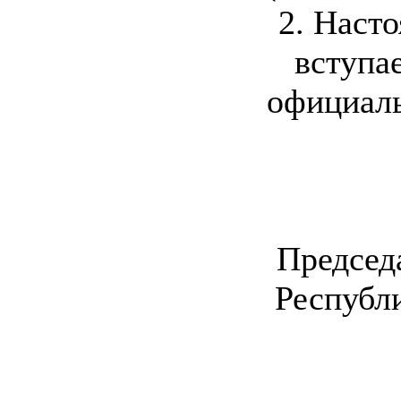
2. Наст
вступае
официаль
Председ
Республ