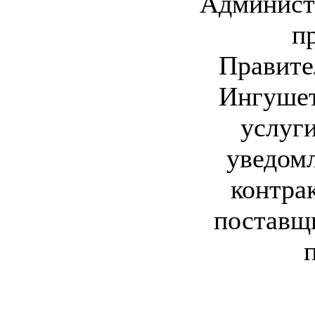
Админист
п
Правите
Ингушет
услуг
уведом
контра
поставщ