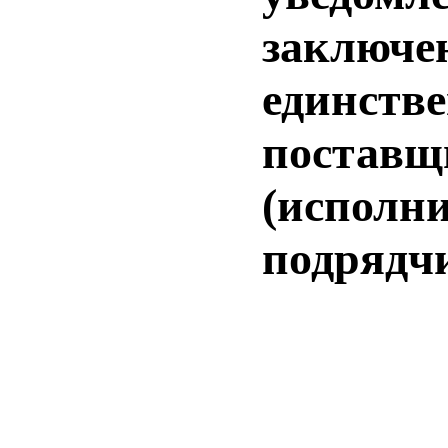
заключе
единств
поставщ
(исполни
подрядч