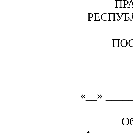
ПР
РЕСПУБ
ПО
«__» _____
Об