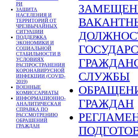
РИ
ЗАМЕЩЕН
ЗАЩИТА
НАСЕЛЕНИЯ И
ВАКАНТН
ТЕРРИТОРИЙ ОТ
ЧРЕЗВЫЧАЙНЫХ
СИТУАЦИИ
ДОЛЖНОС
ПОДДЕРЖКА
ЭКОНОМИКИ И
ГОСУДАР
СОЦИАЛЬНОЙ
СТАБИЛЬНОСТИ В
ГРАЖДАН
УСЛОВИЯХ
РАСПРОСТРАНЕНИЯ
КОРОНАВИРУСНОЙ
СЛУЖБЫ
ИНФЕКЦИИ (COVID-
2019)
ОБРАЩЕН
ВОЕННЫЕ
КОМИССАРИАТЫ
ИНФОРМАЦИОННО-
ГРАЖДАН
АНАЛИТИЧЕСКАЯ
СПРАВКА ПО
РЕГЛАМЕ
РАССМОТРЕНИЮ
ОБРАЩЕНИЙ
ГРАЖДАН
ПОДГОТОВ