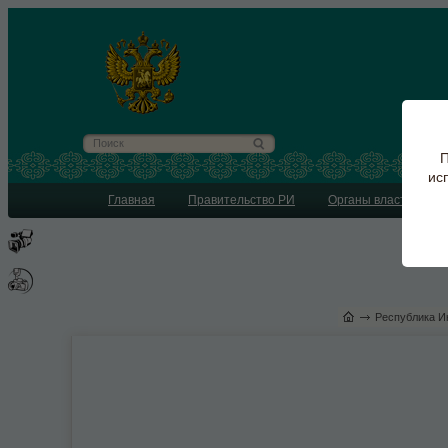
П
ис
Главная
Правительство РИ
Органы власти
Республика И