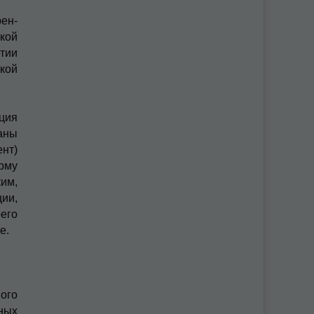
рен­
кой
тии
кой
ция
аны
нт)
рму
им,
ии,
его
е.
ого
ных