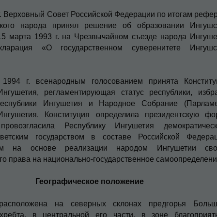
г. Верховный Совет Рос­сийской Федерации по итогам рефе
кого народа принял решение об образовании Ингушс
15 марта 1993 г. на Чрезвычайном съезде народа Ингуше
кларация «О государственном суверенитете Ингушс
1994 г. всенародным голо­сованием принята Конститу
Ингушетия, регламентирующая статус рес­публики, избр
еспублики Ингушетия и Народное Собрание (Парла­ме
Ингушетия. Конституция определила президентскую фо
 провозгласила Республику Ингушетия демократическ
ветским го­сударством в составе Российской Федера­ц
ым на основе реализации народом Ингушетии сво
о права на национально-государственное са­моопределени
Географическое положение
 расположена на северных склонах предгорья Больш
 хребта, в центральной его части, в зоне бла­гоприят