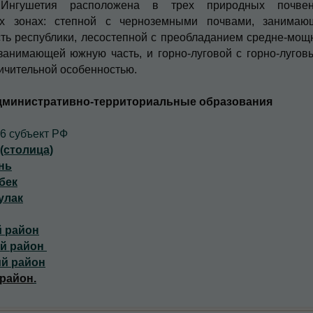
 Ингушетия расположена в трех природных почвен
их зонах: степной с черноземными почвами, занимаю
ть республики, лесостепной с преобладанием средне-мощ
занимающей южную часть, и горно-луговой с горно-лугов
ичительной особенностью.
министративно-территориальные образования
06 субъект РФ
(столица)
нь
бек
улак
 район
ий район
й район
 район
.