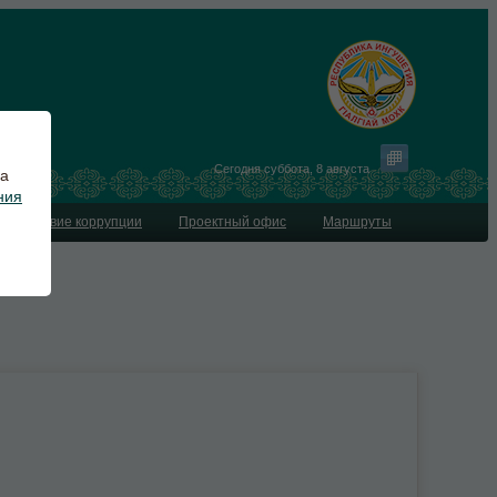
Сегодня
суббота
,
8 августа
на
ния
водействие коррупции
Проектный офис
Маршруты