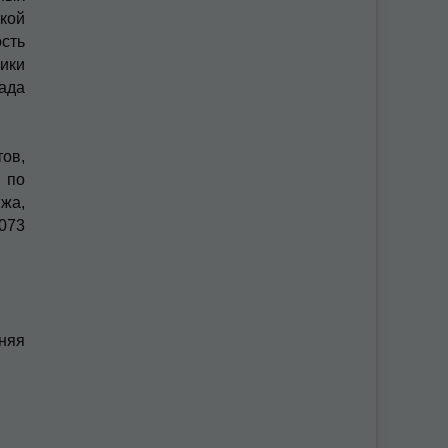
кой
сть
ики
пада
ов,
 по
жа,
3073
няя