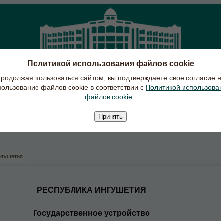
Политикой использования файлов cookie
ПРАВИТЕЛЬСТВО РЕСПУБЛИКИ ИНГУШЕТИЯ
родолжая пользоваться сайтом, вы подтверждаете свое согласие 
пользование файлов cookie в соответствии с
Политикой использова
файлов cookie
.
Республика Ингушетия
Документы
Проекты, программы
Проти
Принять
нгушетия
РЕСПУБЛИКА ИНГУШЕТИЯ
Государственное устройство