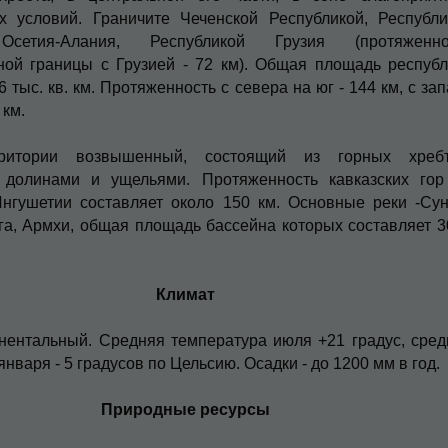
х условий. Грани­чите Чеченской Республикой, Республи
сетия-Алания, Республикой Гру­зия (протяженно
ной гра­ницы с Грузией - 72 км). Общая площадь республ
6 тыс. кв. км. Протяженность с севера на юг - 144 км, с за
 км.
ритории возвышенный, со­стоящий из горных хребт
 долинами и ущельями. Протяженность кавказских гор
Ингушетии составляет около 150 км. Основные реки -Сун
га, Армхи, общая пло­щадь бассейна которых составляет 
Климат
нентальный. Средняя температура июля +21 градус, сред
нваря - 5 градусов по Цель­сию. Осадки - до 1200 мм в год.
Природные ресурсы