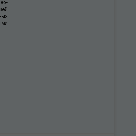
но-
щей
ных
ыми