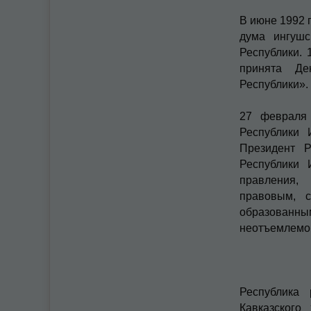
В июне 1992 
дума ингушс
Республики. 
принята Де
Республики».
27 февраля 
Республики 
Президент Р
Республики 
правле­ния,
правовым, с
образованн
неотъемлемог
Республика
Кавказского