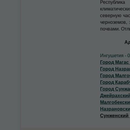
Республика
климатическ
северную час
черноземов, 
почвами. Отл
Ад
Ингушетия - 
Город Магас 
Город Назра
Город Малго
Город Караб
Город Сунжа
Джейрахский
Малгобекск
Назрановски
Сунженский